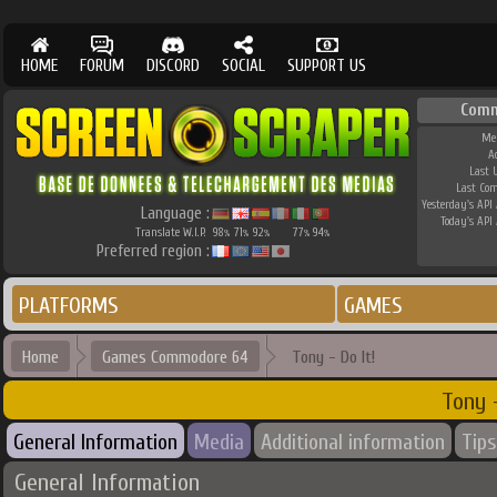
HOME
FORUM
DISCORD
SOCIAL
SUPPORT US
Comm
Me
A
Last 
Last Co
Yesterday's API 
Language :
Today's API 
Translate W.I.P.
98
71
92
77
94
%
%
%
%
%
Preferred region :
PLATFORMS
GAMES
Home
Games Commodore 64
Tony - Do It!
Tony -
General Information
Media
Additional information
Tips
General Information