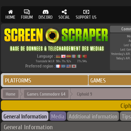
HOME
FORUM
DISCORD
SOCIAL
SUPPORT US
Comm
Me
A
Last 
Last Co
Yesterday's API 
Language :
Today's API 
Translate W.I.P.
98
71
92
77
94
%
%
%
%
%
Preferred region :
PLATFORMS
GAMES
Home
Games Commodore 64
Ciphoid 9
Ciph
General Information
Media
Additional information
Tips
General Information