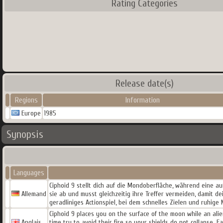
Rating Categories
Release date(s)
Regions
Information
Europe
1985
Synopsis
Languages
Ciphoid 9 stellt dich auf die Mondoberfläche, während eine au
Allemand
sie ab und musst gleichzeitig ihre Treffer vermeiden, damit
geradliniges Actionspiel, bei dem schnelles Zielen und ruhige
Ciphoid 9 places you on the surface of the moon while an ali
Anglais
time try to avoid their fire so your shields do not collapse.