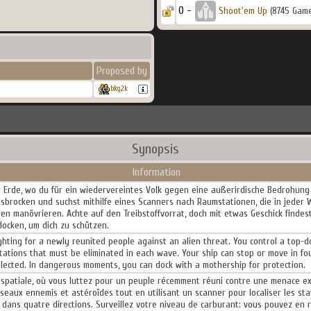
0 -
Shoot'em Up
(8745 Game
Proposed by
bkg2k
Synopsis
Information
 Erde, wo du für ein wiedervereintes Volk gegen eine außerirdische Bedrohung a
Felsbrocken und suchst mithilfe eines Scanners nach Raumstationen, die in jede
ngen manövrieren. Achte auf den Treibstoffvorrat, doch mit etwas Geschick find
docken, um dich zu schützen.
ighting for a newly reunited people against an alien threat. You control a top
tations that must be eliminated in each wave. Your ship can stop or move in fou
lected. In dangerous moments, you can dock with a mothership for protection.
 spatiale, où vous luttez pour un peuple récemment réuni contre une menace e
seaux ennemis et astéroïdes tout en utilisant un scanner pour localiser les sta
 dans quatre directions. Surveillez votre niveau de carburant: vous pouvez en 