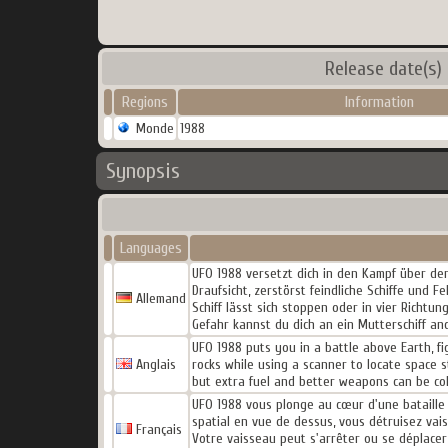
Release date(s)
Regions
Information
Monde
1988
Synopsis
Languages
UFO 1988 versetzt dich in den Kampf über der
Draufsicht, zerstörst feindliche Schiffe und 
Allemand
Schiff lässt sich stoppen oder in vier Richtu
Gefahr kannst du dich an ein Mutterschiff an
UFO 1988 puts you in a battle above Earth, f
Anglais
rocks while using a scanner to locate space s
but extra fuel and better weapons can be col
UFO 1988 vous plonge au cœur d'une bataille
spatial en vue de dessus, vous détruisez vais
Français
Votre vaisseau peut s'arrêter ou se déplacer