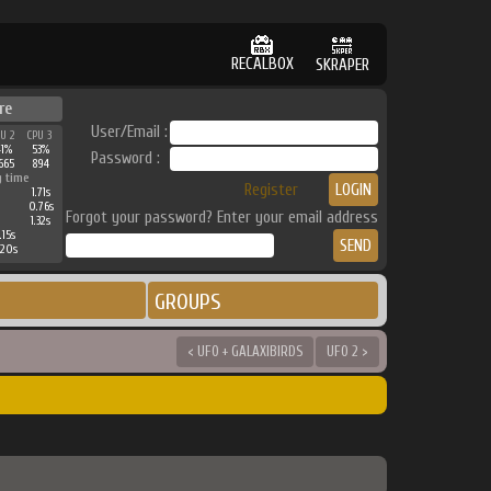
RECALBOX
SKRAPER
re
User/Email :
PU 2
CPU 3
41%
53%
Password :
665
894
g time
Register
1.71s
0.76s
Forgot your password? Enter your email address
1.32s
.15s
.20s
GROUPS
< UFO + GALAXIBIRDS
UFO 2 >