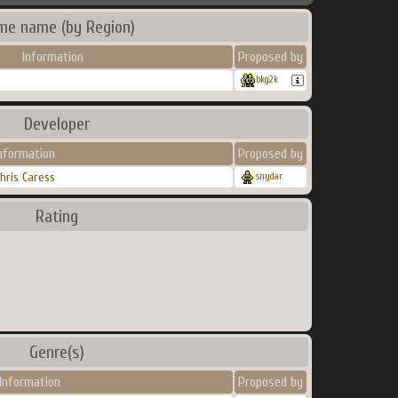
me name (by Region)
Information
Proposed by
bkg2k
Developer
nformation
Proposed by
hris Caress
snydar
Rating
Genre(s)
Information
Proposed by