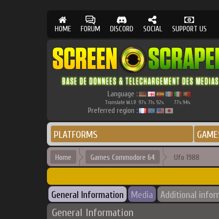
HOME
FORUM
DISCORD
SOCIAL
SUPPORT US
Language :
Translate W.I.P.
97
71
92
77
94
%
%
%
%
%
Preferred region :
PLATFORMS
GAME
Home
Games Commodore 64
Ufo 1988
General Information
Media
Additional info
General Information