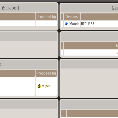
nScraper)
Ga
Proposed by
Regions
Monde
UFO 1988
I
C
s
Proposed by
snydar
s