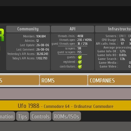
Community
API
Infrastructu
threads /min. :
4658
Servers :
CPU 1
C
Members :
934.694
threads open :
230 / 4096
CPU Usage :
13%
Admins :
12
guest threads open :
38 / 256
API calls /min. :
97
3
Last Update :
26-08-06
Average processin
scrapers :
518
Last Comment :
26-08-06
Game Info OK :
1.27s
guest scrapers :
155
Yesterday's API Access :
33.261.243
Game Info KO :
0.80s
guests :
Today's API Access :
1.102.793
Game Search :
1.13s
registered :
Game Media :
0
contributors :
Game Video :
0
S
ROMS
COMPANIES
Ufo 1988
- Commodore 64 - Ordinateur Commodore
rmation
Tips
Controls
ROMs/ISOs