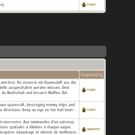
s)
snydar
Proposed by
ntrittst. Du steuerst ein Raumschiff aus der
r Welle ausgeschaltet werden müssen. Dein
snydar
est du Nachschub und bessere Waffen. Bei
-down spacecraft, destroying enemy ships and
r directions. Keep an eye on the fuel level –
snydar
xtraterrestre. Aux commandes d'un vaisseau
tions spatiales à éliminer à chaque vague.
speedsterh
récupérer davantage et obtenir de meilleures