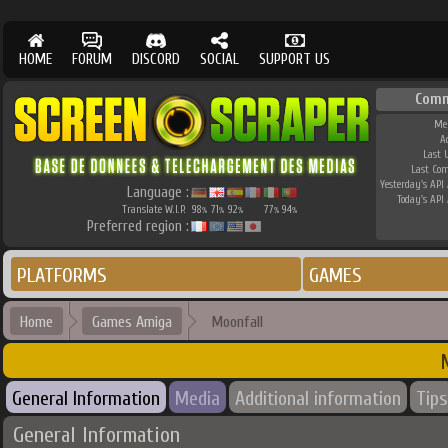
HOME
FORUM
DISCORD
SOCIAL
SUPPORT US
Comm
Me
A
Last 
Last Co
Yesterday's API 
Language :
Today's API 
Translate W.I.P.
98
71
92
77
94
%
%
%
%
%
Preferred region :
PLATFORMS
GAMES
Home
Games Amiga
Moonfall
General Information
Media
Additional information
Tips
General Information