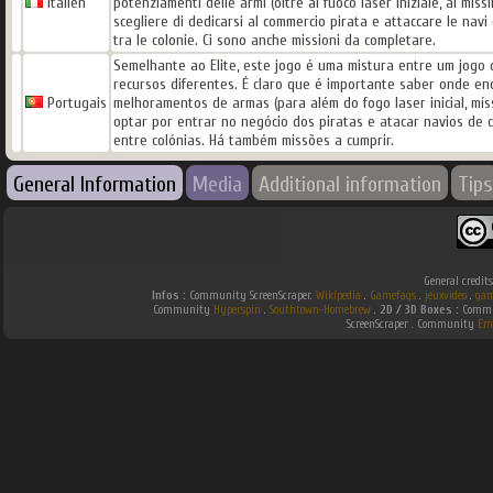
Italien
potenziamenti delle armi (oltre al fuoco laser iniziale, ai miss
scegliere di dedicarsi al commercio pirata e attaccare le navi
tra le colonie. Ci sono anche missioni da completare.
Semelhante ao Elite, este jogo é uma mistura entre um jogo d
recursos diferentes. É claro que é importante saber onde en
Portugais
melhoramentos de armas (para além do fogo laser inicial, mí
optar por entrar no negócio dos piratas e atacar navios de
entre colónias. Há também missões a cumprir.
General Information
Media
Additional information
Tips
General credit
Infos :
Community ScreenScraper.
Wikipedia
.
Gamefaqs
.
jeuxvideo
.
gam
Community
Hyperspin
.
Southtown-Homebrew
.
2D / 3D Boxes :
Commun
ScreenScraper . Community
Em