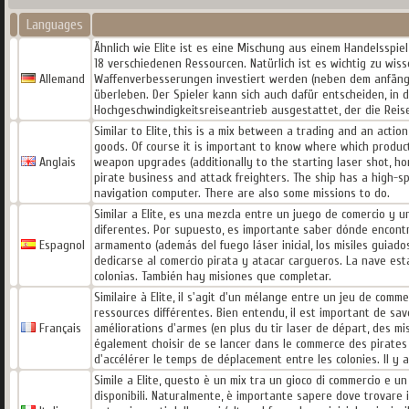
Languages
Ähnlich wie Elite ist es eine Mischung aus einem Handelsspie
18 verschiedenen Ressourcen. Natürlich ist es wichtig zu wis
Allemand
Waffenverbesserungen investiert werden (neben dem anfängl
überleben. Der Spieler kann sich auch dafür entscheiden, in d
Hochgeschwindigkeitsreiseantrieb ausgestattet, der die Reise
Similar to Elite, this is a mix between a trading and an acti
goods. Of course it is important to know where which product
Anglais
weapon upgrades (additionally to the starting laser shot, ho
pirate business and attack freighters. The ship has a high-
navigation computer. There are also some missions to do.
Similar a Elite, es una mezcla entre un juego de comercio y un
diferentes. Por supuesto, es importante saber dónde encontr
Espagnol
armamento (además del fuego láser inicial, los misiles guiado
dedicarse al comercio pirata y atacar cargueros. La nave es
colonias. También hay misiones que completar.
Similaire à Elite, il s'agit d'un mélange entre un jeu de comm
ressources différentes. Bien entendu, il est important de savo
Français
améliorations d'armes (en plus du tir laser de départ, des m
également choisir de se lancer dans le commerce des pirate
d'accélérer le temps de déplacement entre les colonies. Il y 
Simile a Elite, questo è un mix tra un gioco di commercio e un 
disponibili. Naturalmente, è importante sapere dove trovare i