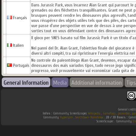
Dans Jurassic Park, vous incarnez Alan Grant qui parcourt le
grenades ou des fléchettes tranquillisantes. Grant ne peut 
brusques peuvent rendre les dinosaures plus agressifs, tandis
Français
vous récupérez des objets utiles tels que des piles, des car
vue passe d'une perspective en vue de dessus à une perspect
sorties tout en vous défendant contre des dinosaures agress
Il gioco per SNES basato sul film Jurassic Park è un titolo d'
Italien
Nei panni del Dr. Alan Grant, l'obiettivo finale del giocatore 
diversi altri compiti, tra cui ripristinare l'energia elettrica n
No controle do paleontólogo Alan Grant, devemos, escapar da 
Portugais
dinossauros dos mais variados tipos, tudo nesse jogo signifi
progresso, você provavelmente vai economizar cada gota de 
General Information
Media
Additional information
Tips
General credit
Infos :
Community ScreenScraper.
Wikipedia
.
Gamefaqs
.
jeuxvideo
.
ga
Community
Hyperspin
.
Southtown-Homebrew
.
2D / 3D Boxes :
Commu
ScreenScraper . Community
Em