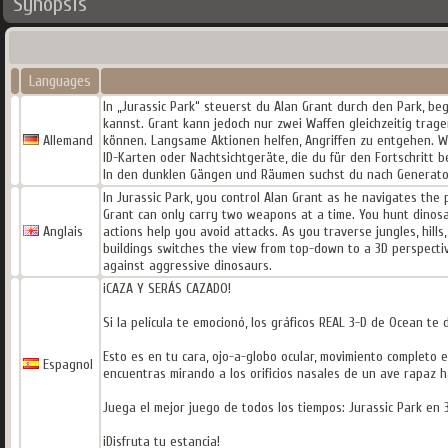
Synopsis
Languages
In „Jurassic Park“ steuerst du Alan Grant durch den Park, be
kannst. Grant kann jedoch nur zwei Waffen gleichzeitig tra
Allemand
können. Langsame Aktionen helfen, Angriffen zu entgehen. W
ID-Karten oder Nachtsichtgeräte, die du für den Fortschritt 
In den dunklen Gängen und Räumen suchst du nach Generator
In Jurassic Park, you control Alan Grant as he navigates the 
Grant can only carry two weapons at a time. You hunt dinos
Anglais
actions help you avoid attacks. As you traverse jungles, hills,
buildings switches the view from top-down to a 3D perspectiv
against aggressive dinosaurs.
¡CAZA Y SERÁS CAZADO!
Si la película te emocionó, los gráficos REAL 3-D de Ocean te
Esto es en tu cara, ojo-a-globo ocular, movimiento completo 
Espagnol
encuentras mirando a los orificios nasales de un ave rapaz h
Juega el mejor juego de todos los tiempos: Jurassic Park en 
¡Disfruta tu estancia!