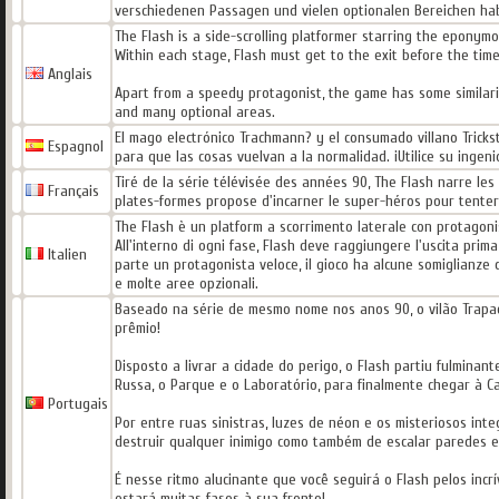
verschiedenen Passagen und vielen optionalen Bereichen ha
The Flash is a side-scrolling platformer starring the eponymo
Within each stage, Flash must get to the exit before the time 
Anglais
Apart from a speedy protagonist, the game has some similarit
and many optional areas.
El mago electrónico Trachmann? y el consumado villano Tricks
Espagnol
para que las cosas vuelvan a la normalidad. ¡Utilice su ingen
Tiré de la série télévisée des années 90, The Flash narre l
Français
plates-formes propose d'incarner le super-héros pour tenter d
The Flash è un platform a scorrimento laterale con protagonis
All'interno di ogni fase, Flash deve raggiungere l'uscita prim
Italien
parte un protagonista veloce, il gioco ha alcune somiglianze 
e molte aree opzionali.
Baseado na série de mesmo nome nos anos 90, o vilão Trapac
prêmio!
Disposto a livrar a cidade do perigo, o Flash partiu fulmin
Russa, o Parque e o Laboratório, para finalmente chegar à C
Portugais
Por entre ruas sinistras, luzes de néon e os misteriosos in
destruir qualquer inimigo como também de escalar paredes e
É nesse ritmo alucinante que você seguirá o Flash pelos incr
estará muitas fases à sua frente!