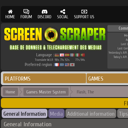
HOME
FORUM
DISCORD
SOCIAL
SUPPORT US
Comm
Me
A
Last 
Last Co
Yesterday's API 
Language :
Today's API 
Translate W.I.P.
98
71
92
77
94
%
%
%
%
%
Preferred region :
PLATFORMS
GAMES
Home
Games Master System
Flash, The
F
General Information
Media
Additional information
Tips
General Information