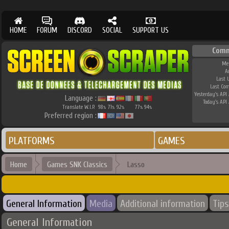
HOME
FORUM
DISCORD
SOCIAL
SUPPORT US
Comm
Me
A
Last 
Last Co
Yesterday's API 
Language :
Today's API 
Translate W.I.P.
98
71
92
77
94
%
%
%
%
%
Preferred region :
PLATFORMS
GAMES
Home
Games SNK Classics
Lasso
General Information
Media
Additional information
Tips
General Information