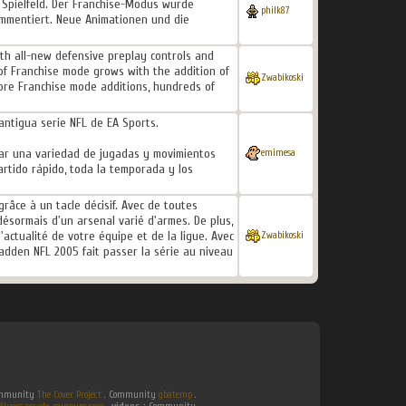
 Spielfeld. Der Franchise-Modus wurde
philk87
ommentiert. Neue Animationen und die
ith all-new defensive preplay controls and
 of Franchise mode grows with the addition of
Zwabikoski
more Franchise mode additions, hundreds of
 antigua serie NFL de EA Sports.
zar una variedad de jugadas y movimientos
emimesa
partido rápido, toda la temporada y los
râce à un tacle décisif. Avec de toutes
désormais d'un arsenal varié d'armes. De plus,
actualité de votre équipe et de la ligue. Avec
Zwabikoski
adden NFL 2005 fait passer la série au niveau
Community
The Cover Project
. Community
gbatemp
.