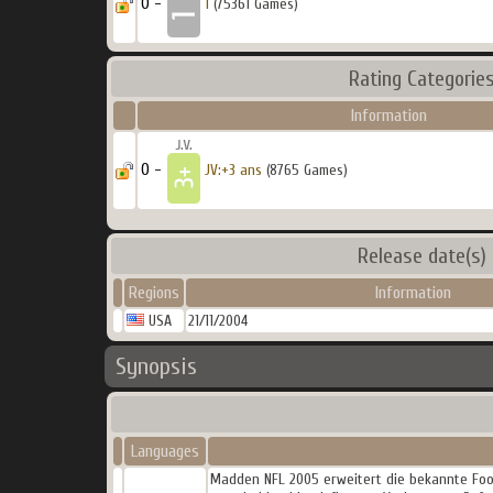
0 -
1
(75361 Games)
Rating Categorie
Information
0 -
JV:+3 ans
(8765 Games)
Release date(s)
Regions
Information
USA
21/11/2004
Synopsis
Languages
Madden NFL 2005 erweitert die bekannte Footb