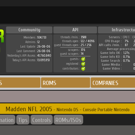
Community
API
Infrastructu
threads /min. :
3588
Servers :
CPU 1
C
Members :
934.733
threads open :
122 / 4096
CPU Usage :
7%
Admins :
12
guest threads open :
25 / 256
API calls /min. :
87
2
Last Update :
26-08-06
Average processin
scrapers :
376
Last Comment :
26-08-06
Game Info OK :
1.27s
guest scrapers :
74
Yesterday's API Access :
41.760.840
Game Info KO :
0.75s
guests :
Today's API Access :
13.095.951
Game Search :
0.75s
registered :
Game Media :
0
contributors :
Game Video :
0
S
ROMS
COMPANIES
Madden NFL 2005
- Nintendo DS - Console Portable Nintendo
mation
Tips
Controls
ROMs/ISOs