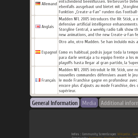
entscheidend beeinflussen. Verbesserte Defen
Allemand
ebenfalls ausgebaut und bietet mit „Storylin
Funktion „Create-a-Fan“ runden das Football-
Madden NFL 2005 introduces the Hit Stick, a n
defensive artificial intelligence enhancement
Anglais
Storyline Central, a weekly radio talk show 
new animations, and the new Create-a-Fan fe
Otro año, otro Madden. Se han incluido más ac
Espagnol
Como es habitual, podrás jugar toda la tempo
para darle ventaja a tu equipo frente a los m
playoffs hasta llegar al gran partido, la Supe
Madden NFL 2005 introduit le Hit Stick, une n
nouvelles commandes défensives avant le jeu e
Français
le mode Franchise gagne en profondeur avec l'
encore plus d'ajouts au mode Franchise, des 
supérieur.
General Information
Media
Additional infor
Infos :
Community ScreenScraper.
Wikipedia
.
Gam