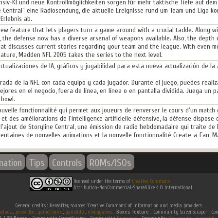
siv-KI und neue Kontrollmöglichkeiten sorgen für mehr taktische Tiefe auf dem
e Central“ eine Radiosendung, die aktuelle Ereignisse rund um Team und Liga k
Erlebnis ab.
ew feature that lets players turn a game around with a crucial tackle. Along w
s, the defense now has a diverse arsenal of weapons available. Also, the depth
that discusses current stories regarding your team and the league. With even 
ature, Madden NFL 2005 takes the series to the next level.
tualizaciones de IA, gráficos y jugabilidad para esta nueva actualización de la
rada de la NFL con cada equipo y cada jugador. Durante el juego, puedes reali
ejores en el negocio, fuera de línea, en línea o en pantalla dividida. Juega un 
rbowl.
ouvelle fonctionnalité qui permet aux joueurs de renverser le cours d'un match g
t des améliorations de l'intelligence artificielle défensive, la défense dispose 
ajout de Storyline Central, une émission de radio hebdomadaire qui traite de l'
centaines de nouvelles animations et la nouvelle fonctionnalité Create-a-Fan, M
mation
Tips
Controls
ROMs/ISOs
licensed under the terms of
Creative Commons
Attribution-NonCommercial-ShareAlike 4.0 International
General credits : Hereafter, sources 'Creative Commons' of information and media providers.
efaqs
.
jeuxvideo
.
gametronik
.
gametdb
.
mobygames
.
Boxes Texture :
Community ScreenScraper . 