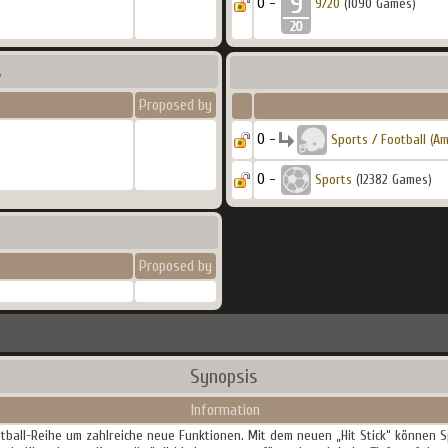
0 -
9/20
(1090 Games)
s
Proposed by
0 -
Sports / Football (Am
0 -
Sports
(12382 Games)
Proposed by
Synopsis
Information
all-Reihe um zahlreiche neue Funktionen. Mit dem neuen „Hit Stick“ können Sp