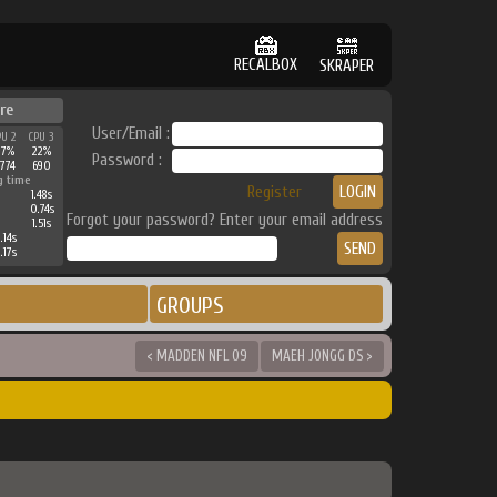
RECALBOX
SKRAPER
re
User/Email :
PU 2
CPU 3
27%
22%
Password :
774
690
g time
Register
1.48s
0.74s
Forgot your password? Enter your email address
1.51s
.14s
.17s
GROUPS
< MADDEN NFL 09
MAEH JONGG DS >