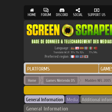
HOME
FORUM
DISCORD
SOCIAL
SUPPORT US
Language :
Translate W.I.P.
97
71
92
77
94
%
%
%
%
%
Preferred region :
PLATFORMS
GAME
Home
Games Nintendo DS
Madden NFL 2005
General Information
Media
Additional infor
General Information