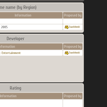
me name (by Region)
Information
Proposed by
 2005
Zwabikoski
Developer
nformation
Proposed by
t Entertainment
Zwabikoski
Rating
Information
Proposed by