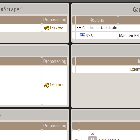
nScraper)
Ga
Proposed by
Regions
Continent Américain
Zwabikoski
USA
Madden NFL
I
Proposed by
Exien
Zwabikoski
s
Proposed by