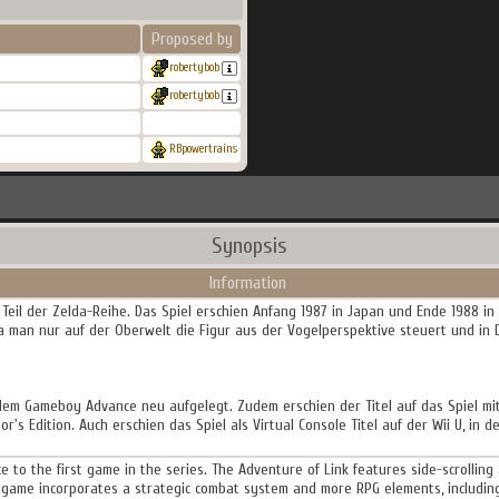
Proposed by
robertybob
robertybob
RBpowertrains
Synopsis
Information
e Teil der Zelda-Reihe. Das Spiel erschien Anfang 1987 in Japan und Ende 1988 i
da man nur auf der Oberwelt die Figur aus der Vogelperspektive steuert und i
dem Gameboy Advance neu aufgelegt. Zudem erschien der Titel auf das Spiel mit
r's Edition. Auch erschien das Spiel als Virtual Console Titel auf der Wii U, in
e to the first game in the series. The Adventure of Link features side-scrollin
he game incorporates a strategic combat system and more RPG elements, includin