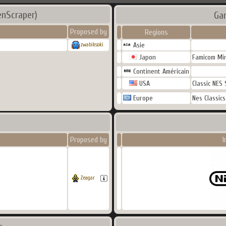
enScraper)
Ga
Proposed by
Regions
Asie
zwabiksoki
Japon
Famicom Min
Continent Américain
USA
Classic NES 
Europe
Nes Classics
Proposed by
I
Zeagar