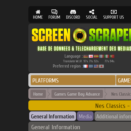
HOME
FORUM
DISCORD
SOCIAL
SUPPORT US
Language :
Translate W.I.P.
97
71
92
77
94
%
%
%
%
%
Preferred region :
PLATFORMS
GAME
Home
Games Game Boy Advance
Nes Classic
Nes Classics -
General Information
Media
Additional info
General Information