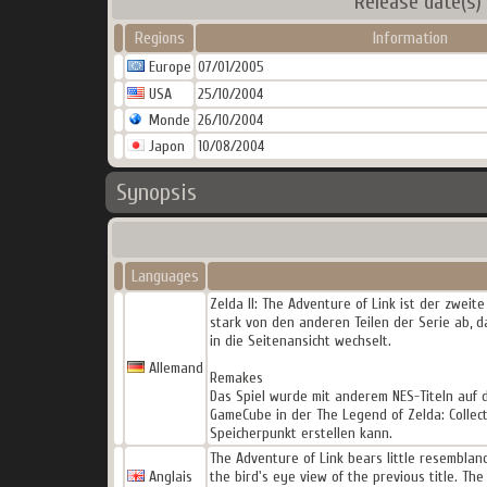
Release date(s)
Regions
Information
Europe
07/01/2005
USA
25/10/2004
Monde
26/10/2004
Japon
10/08/2004
Synopsis
Languages
Zelda II: The Adventure of Link ist der zweit
stark von den anderen Teilen der Serie ab, 
in die Seitenansicht wechselt.
Allemand
Remakes
Das Spiel wurde mit anderem NES-Titeln auf 
GameCube in der The Legend of Zelda: Collecto
Speicherpunkt erstellen kann.
The Adventure of Link bears little resemblanc
Anglais
the bird's eye view of the previous title. T