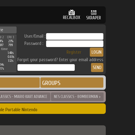
RECALBOX
SKRAPER
re
User/Email :
U 2
CPU 3
4%
23%
Password :
597
799
 time
Register
1.48s
0.83s
Forgot your password? Enter your email address
1.12s
14s
17s
GROUPS
LASSICS - MARIO KART ADVANCE
NES CLASSICS - BOMBERMAN >
le Portable Nintendo