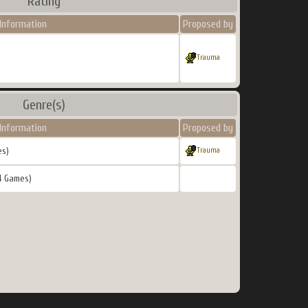
Rating
Information
Proposed by
Trauma
Genre(s)
Information
Proposed by
es)
Trauma
4 Games)