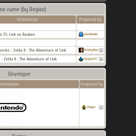
me name (by Region)
Information
Proposed by
i 25: Link no Bouken
zwabiksoki
Series : Zelda II : The Adventure of Link
PickleyPear
 - Zelda II : The Adventure of Link
Cocojuju13
Developer
nformation
Proposed by
Zeagar