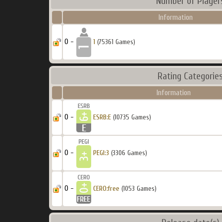
Number of Player
Information
0 -
1
(75361 Games)
Rating Categorie
Information
0 -
ESRB:E
(10735 Games)
0 -
PEGI:3
(3306 Games)
0 -
CERO:free
(1053 Games)