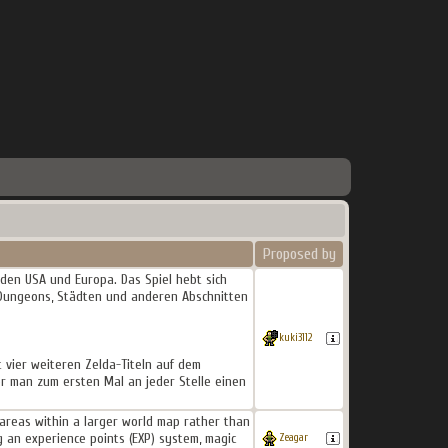
Proposed by
n den USA und Europa. Das Spiel hebt sich
n Dungeons, Städten und anderen Abschnitten
kuki3112
 vier weiteren Zelda-Titeln auf dem
 der man zum ersten Mal an jeder Stelle einen
g areas within a larger world map rather than
g an experience points (EXP) system, magic
Zeagar