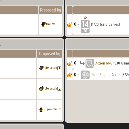
s
Proposed by
0 -
14/20
(7210 Games)
Trauma
s
Proposed by
0 -
Action RPG
(930 Gam
robertybob
0 -
Role Playing Game
(872
robertybob
RBpowertrains