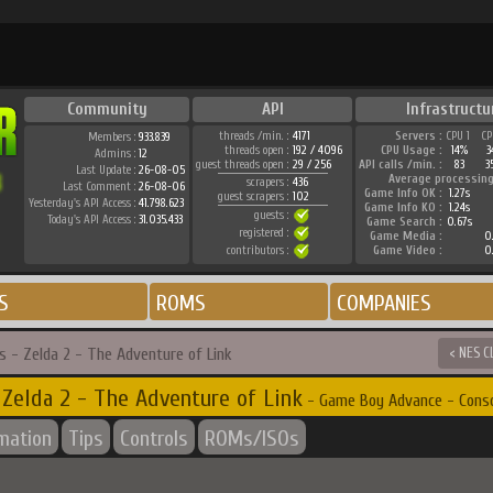
Community
API
Infrastructu
threads /min. :
4171
Servers :
CPU 1
CP
Members :
933.839
threads open :
192 / 4096
CPU Usage :
14%
3
Admins :
12
guest threads open :
29 / 256
API calls /min. :
83
3
Last Update :
26-08-05
Average processing
scrapers :
436
Last Comment :
26-08-06
Game Info OK :
1.27s
guest scrapers :
102
Yesterday's API Access :
41.798.623
Game Info KO :
1.24s
guests :
Today's API Access :
31.035.433
Game Search :
0.67s
registered :
Game Media :
0.
contributors :
Game Video :
0.
S
ROMS
COMPANIES
s - Zelda 2 - The Adventure of Link
< NES C
 Zelda 2 - The Adventure of Link
- Game Boy Advance - Conso
rmation
Tips
Controls
ROMs/ISOs