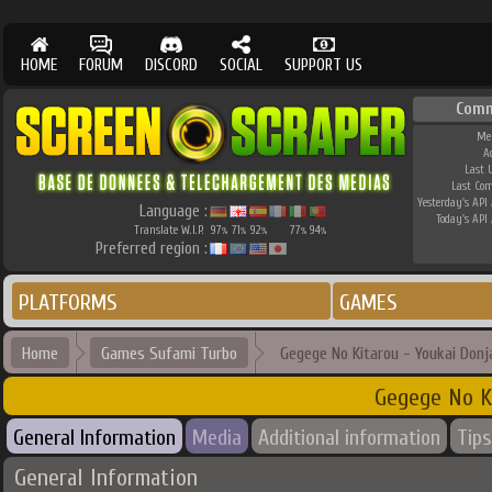
HOME
FORUM
DISCORD
SOCIAL
SUPPORT US
Comm
Me
A
Last 
Last Co
Yesterday's API 
Language :
Today's API 
Translate W.I.P.
97
71
92
77
94
%
%
%
%
%
Preferred region :
PLATFORMS
GAMES
Home
Games Sufami Turbo
Gegege No Kitarou - Youkai Donj
Gegege No Ki
General Information
Media
Additional information
Tips
General Information