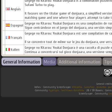
Gegege no Kitarou: Youkai Donjaara is a combination puzzle/
Sufami Turbo to play.
Anglais
It focuses on the titular game of donjaara, a simplified versi
matching game and one where four players attempt to take th
Gegege no Kitarou: Youkai Donjaara es una compilación de ro
Espagnol
Sigue centrándose en el juego del donjaara, una versión simpli
Gegege no Kitarou: Youkai Donjaara est une compilation de ca
Français
Il se concentre tout de même sur le jeu du donjaara, une ver
Gegege no Kitarou: Youkai Donjaara è una raccolta di puzzle e
Italien
Continua a concentrarsi sul gioco donjaara, una versione sempl
General Information
Media
Additional information
Tips
General credit
Infos :
Community ScreenScraper.
Wikipedia
.
Gamefaqs
.
jeuxvideo
.
gam
Community
Hyperspin
.
Southtown-Homebrew
.
2D / 3D Boxes :
Commun
ScreenScraper . Community
Em