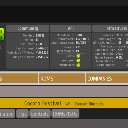
Community
API
Infrastructu
threads /min. :
3780
Servers :
CPU 1
CP
Members :
933.839
threads open :
196 / 4096
CPU Usage :
11%
3
Admins :
12
guest threads open :
36 / 256
API calls /min. :
123
2
Last Update :
26-08-05
Average processing
scrapers :
429
Last Comment :
26-08-06
Game Info OK :
1.57s
guest scrapers :
131
Yesterday's API Access :
41.798.623
Game Info KO :
0.50s
guests :
Today's API Access :
23.548.216
Game Search :
0.65s
registered :
Game Media :
0.
contributors :
Game Video :
0.
S
ROMS
COMPANIES
Cocoto Festival
- Wii - Console Nintendo
rmation
Tips
Controls
ROMs/ISOs