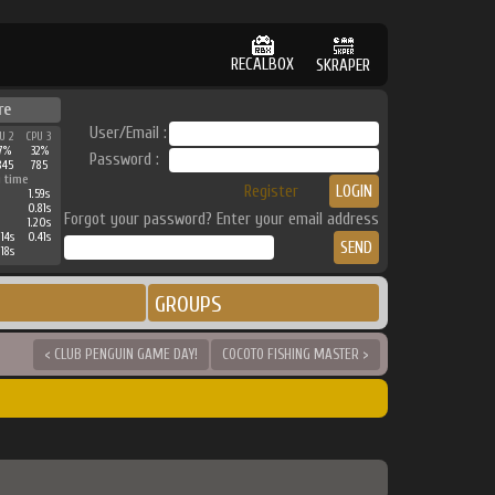
RECALBOX
SKRAPER
re
User/Email :
U 2
CPU 3
7%
32%
Password :
845
785
 time
Register
1.59s
0.81s
Forgot your password? Enter your email address
1.20s
14s
0.41s
18s
GROUPS
< CLUB PENGUIN GAME DAY!
COCOTO FISHING MASTER >