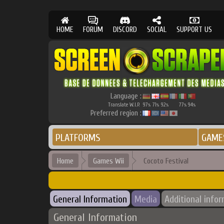
HOME
FORUM
DISCORD
SOCIAL
SUPPORT US
Language :
Translate W.I.P.
97
71
92
77
94
%
%
%
%
%
Preferred region :
PLATFORMS
GAME
Home
Games Wii
Cocoto Festival
General Information
Media
Additional info
General Information