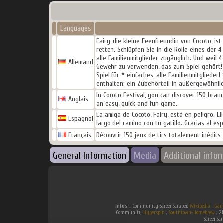
Languages
Fairy, die kleine Feenfreundin von Cocoto, i
retten. Schlüpfen Sie in die Rolle eines der 
alle Familienmitglieder zugänglich. Und weil
Allemand
Gewehr zu verwenden, das zum Spiel gehört! *
Spiel für * einfaches, alle Familienmitglieder
enthalten: ein Zubehörteil in außergewöhnlic
In Cocoto Festival, you can discover 150 bra
Anglais
an easy, quick and fun game.
La amiga de Cocoto, Fairy, está en peligro. E
Espagnol
largo del camino con tu gatillo. Gracias al esp
Français
Découvrir 150 jeux de tirs totalement inédits
General Information
Media
Additional info
Infos :
Community ScreenScraper.
Wikipedia
.
Gam
Community
Hyperspin
.
Southtown-Homebrew
.
2
ScreenSc