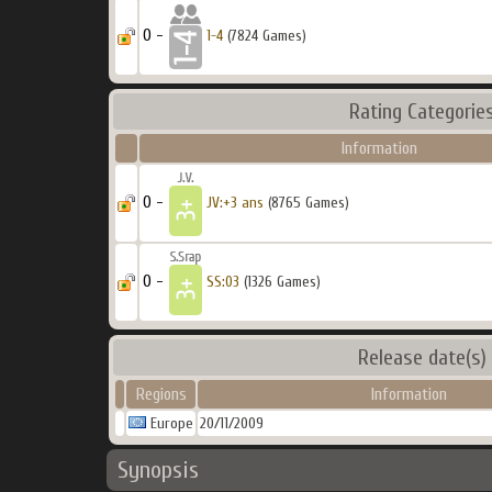
0 -
1-4
(7824 Games)
Rating Categorie
Information
0 -
JV:+3 ans
(8765 Games)
0 -
SS:03
(1326 Games)
Release date(s)
Regions
Information
Europe
20/11/2009
Synopsis