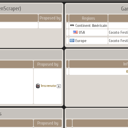
enScraper)
Ga
Proposed by
Regions
Continent Américain
USA
Cocoto Fest
Europe
Cocoto Fest
In
Proposed by
K
Terscreenator
s
Proposed by