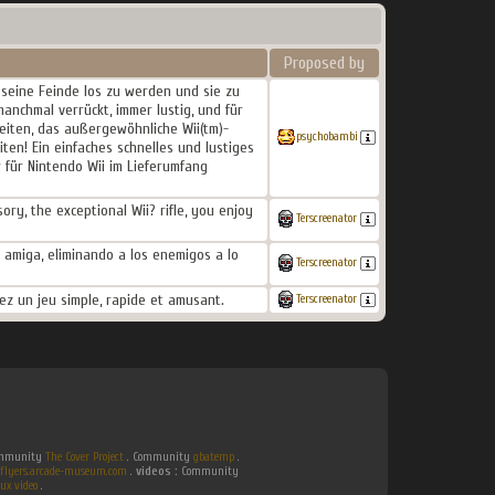
Proposed by
e seine Feinde los zu werden und sie zu
manchmal verrückt, immer lustig, und für
reiten, das außergewöhnliche Wii(tm)-
psychobambi
en! Ein einfaches schnelles und lustiges
hr für Nintendo Wii im Lieferumfang
ry, the exceptional Wii? rifle, you enjoy
Terscreenator
u amiga, eliminando a los enemigos a lo
Terscreenator
rez un jeu simple, rapide et amusant.
Terscreenator
Community
The Cover Project
. Community
gbatemp
.
flyers.arcade-museum.com
.
videos :
Community
ux video
.