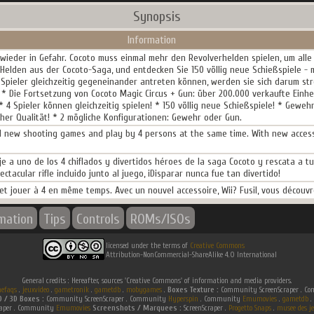
Synopsis
Information
st wieder in Gefahr. Cocoto muss einmal mehr den Revolverhelden spielen, um all
4 Helden aus der Cocoto-Saga, und entdecken Sie 150 völlig neue Schießspiele - 
 4 Spieler gleichzeitig gegeneinander antreten können, werden sie sich darum st
 Die Fortsetzung von Cocoto Magic Circus + Gun: über 200.000 verkaufte Einheit
! * 4 Spieler können gleichzeitig spielen! * 150 völlig neue Schießspiele! * Gewe
her Qualität! * 2 mögliche Konfigurationen: Gewehr oder Gun.
nd new shooting games and play by 4 persons at the same time. With new accesso
lije a uno de los 4 chiflados y divertidos héroes de la saga Cocoto y rescata a t
ectacular rifle incluido junto al juego, ¡Disparar nunca fue tan divertido!
 et jouer à 4 en même temps. Avec un nouvel accessoire, Wii? Fusil, vous découv
rmation
Tips
Controls
ROMs/ISOs
licensed under the terms of
Creative Commons
Attribution-NonCommercial-ShareAlike 4.0 International
General credits : Hereafter, sources 'Creative Commons' of information and media providers.
efaqs
.
jeuxvideo
.
gametronik
.
gametdb
.
mobygames
.
Boxes Texture :
Community ScreenScraper . 
D / 3D Boxes :
Community ScreenScraper . Community
Hyperspin
. Community
Emumovies
.
gametdb
.
raper . Community
Emumovies
Screenshots / Marquees :
ScreenScraper .
Progetto Snaps
.
musee des je