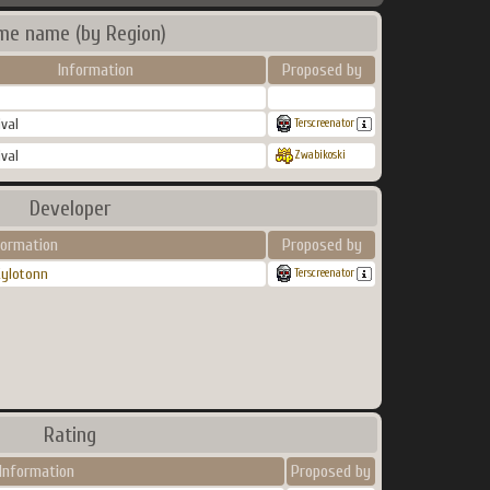
me name (by Region)
Information
Proposed by
ival
Terscreenator
ival
Zwabikoski
Developer
formation
Proposed by
ylotonn
Terscreenator
Rating
Information
Proposed by