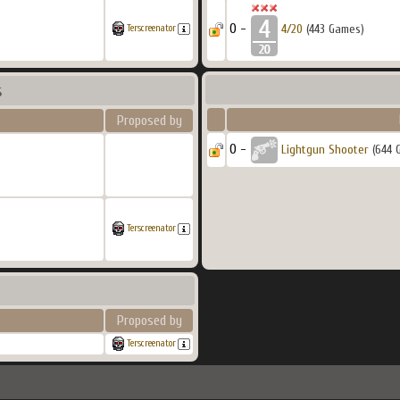
0 -
4/20
(443 Games)
Terscreenator
s
Proposed by
0 -
Lightgun Shooter
(644 
Terscreenator
Proposed by
Terscreenator