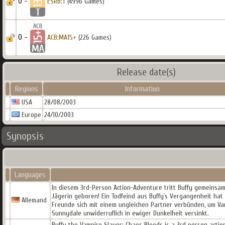
0 -
ESRB:T
(4996 Games)
0 -
ACB:MA15+
(226 Games)
Release date(s)
Regions
Information
USA
28/08/2003
Europe
24/10/2003
Synopsis
Languages
In diesem 3rd-Person Action-Adventure tritt Buffy gemeinsam
Jägerin geboren! Ein Todfeind aus Buffy´s Vergangenheit hat 
Allemand
Freunde sich mit einem ungleichen Partner verbünden, um Va
Sunnydale unwiderruflich in ewiger Dunkelheit versinkt.
Buffy the Vampire Slayer: Chaos Bleeds is a 3rd person actio