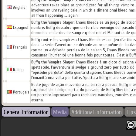
adventure takes place at ground zero for all things vampire 
Anglais
involves an unraveling tale in which a dimensional bleed has 
all from happening ... again!
Buffy the Vampire Slayer: Chaos Bleeds es un juego de acció
Espagnol
nombre. Buffy descubre que un terrible enemigo del pasado h
demonios sedientos de sangre y destruir el Mal antes de qu
Buffy contre les vampires : Chaos Bleeds est un jeu d'action
dans la série, l'aventure se déroule au cœur même de l'univer
Français
comme un « épisode perdu » de la saison 5, Chaos Bleeds raco
consumer l'humanité une bonne fois pour toutes. C'est à Buffy
Buffy the Vampire Slayer: Chaos Bleeds è un gioco di azione 
spettacolo, l'avventura si svolge a ground zero per tutto ciò 
Italien
"episodio perduto" della quinta stagione, Chaos Bleeds coinvo
l'umanità una volta per tutte. Spetta a Buffy e alle sue amic
Neste jogo de ação e aventura na terceira pessoa, Buffy e 
caçadora! Um inimigo mortal do passado de Buffy libertou a 
Portugais
um parceiro improvável para combater vampiros, zombies e o
eterna.
General Information
Media
Additional information
Tips