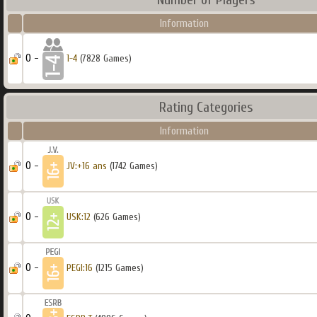
Information
0 -
1-4
(7828 Games)
Rating Categories
Information
0 -
JV:+16 ans
(1742 Games)
0 -
USK:12
(626 Games)
0 -
PEGI:16
(1215 Games)