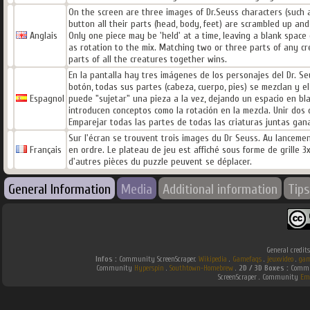
On the screen are three images of Dr.Seuss characters (such as
button all their parts (head, body, feet) are scrambled up an
Anglais
Only one piece may be 'held' at a time, leaving a blank space
as rotation to the mix. Matching two or three parts of any 
parts of all the creatures together wins.
En la pantalla hay tres imágenes de los personajes del Dr. Seu
botón, todas sus partes (cabeza, cuerpo, pies) se mezclan y e
Espagnol
puede "sujetar" una pieza a la vez, dejando un espacio en bl
introducen conceptos como la rotación en la mezcla. Unir dos
Emparejar todas las partes de todas las criaturas juntas gan
Sur l'écran se trouvent trois images du Dr Seuss. Au lancement
Français
en ordre. Le plateau de jeu est affiché sous forme de grille 3x
d'autres pièces du puzzle peuvent se déplacer.
General Information
Media
Additional information
Tips
General credit
Infos :
Community ScreenScraper.
Wikipedia
.
Gamefaqs
.
jeuxvideo
.
gam
Community
Hyperspin
.
Southtown-Homebrew
.
2D / 3D Boxes :
Commun
ScreenScraper . Community
Em