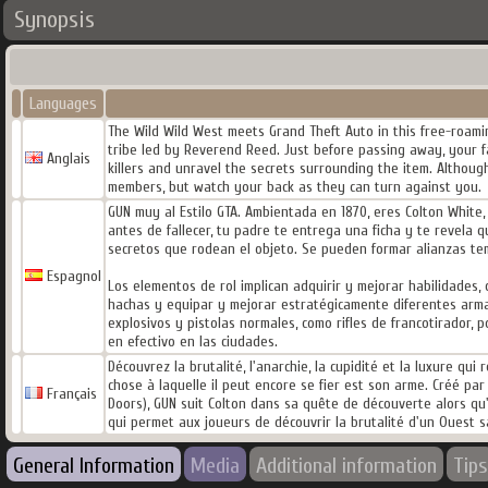
Synopsis
Languages
The Wild Wild West meets Grand Theft Auto in this free-roamin
tribe led by Reverend Reed. Just before passing away, your 
Anglais
killers and unravel the secrets surrounding the item. Altho
members, but watch your back as they can turn against you.
GUN muy al Estilo GTA. Ambientada en 1870, eres Colton White,
antes de fallecer, tu padre te entrega una ficha y te revela 
secretos que rodean el objeto. Se pueden formar alianzas tem
Espagnol
Los elementos de rol implican adquirir y mejorar habilidades,
hachas y equipar y mejorar estratégicamente diferentes armas
explosivos y pistolas normales, como rifles de francotirador
en efectivo en las ciudades.
Découvrez la brutalité, l'anarchie, la cupidité et la luxure qu
chose à laquelle il peut encore se fier est son arme. Créé pa
Français
Doors), GUN suit Colton dans sa quête de découverte alors qu'i
qui permet aux joueurs de découvrir la brutalité d'un Ouest sa
General Information
Media
Additional information
Tips