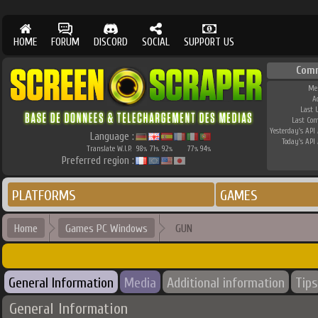
HOME
FORUM
DISCORD
SOCIAL
SUPPORT US
Com
Me
A
Last 
Last Co
Yesterday's API 
Language :
Today's API 
Translate W.I.P.
98
71
92
77
94
%
%
%
%
%
Preferred region :
PLATFORMS
GAMES
Home
Games PC Windows
GUN
General Information
Media
Additional information
Tips
General Information