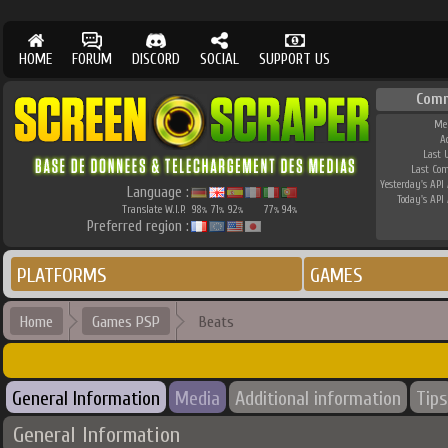
HOME
FORUM
DISCORD
SOCIAL
SUPPORT US
Comm
Me
A
Last 
Last Co
Yesterday's API 
Language :
Today's API 
Translate W.I.P.
98
71
92
77
94
%
%
%
%
%
Preferred region :
PLATFORMS
GAMES
Home
Games PSP
Beats
General Information
Media
Additional information
Tips
General Information