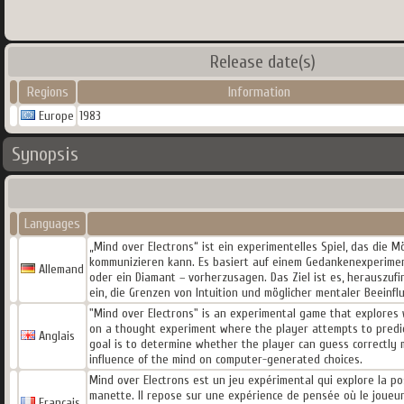
Release date(s)
Regions
Information
Europe
1983
Synopsis
Languages
„Mind over Electrons“ ist ein experimentelles Spiel, das die M
kommunizieren kann. Es basiert auf einem Gedankenexperiment
Allemand
oder ein Diamant – vorherzusagen. Das Ziel ist es, herauszufin
ein, die Grenzen von Intuition und möglicher mentaler Beeinf
"Mind over Electrons" is an experimental game that explores 
on a thought experiment where the player attempts to predic
Anglais
goal is to determine whether the player can guess correctly m
influence of the mind on computer-generated choices.
Mind over Electrons est un jeu expérimental qui explore la po
manette. Il repose sur une expérience de pensée où le joueur
Français