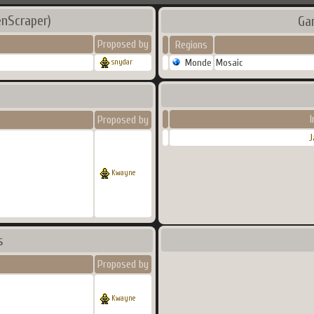
nScraper)
Ga
Proposed by
Regions
Monde
Mosaic
snydar
I
Proposed by
J
Kwayne
s
Proposed by
Kwayne