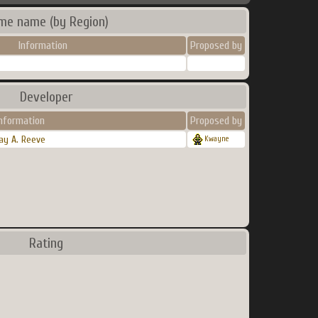
me name (by Region)
Information
Proposed by
Developer
nformation
Proposed by
ay A. Reeve
Kwayne
Rating