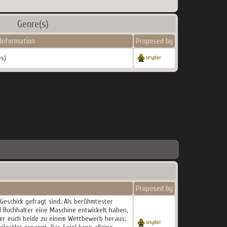
Genre(s)
Information
Proposed by
s)
snydar
Proposed by
 Geschick gefragt sind. Als berühmtester
d Buchhalter eine Maschine entwickelt haben,
t er euch beide zu einem Wettbewerb heraus:
snydar