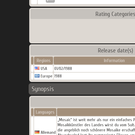
Rating Categorie
Release date(s)
Regions
Information
USA
01/02/1988
Europe
1988
Synopsis
Languages
„Mosaic“ ist weit mehr als nur ein einfaches 
Mosaikkünstler des Landes wirst du vom Sulta
die angeblich noch schönere Mosaike erschaff
Allemand