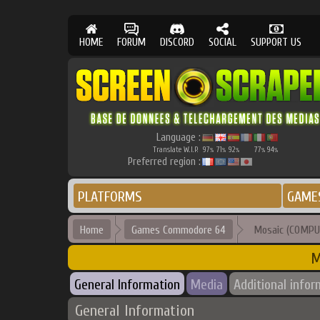
HOME
FORUM
DISCORD
SOCIAL
SUPPORT US
Language :
Translate W.I.P.
97
71
92
77
94
%
%
%
%
%
Preferred region :
PLATFORMS
GAME
Home
Games Commodore 64
Mosaic (COMPUT
M
General Information
Media
Additional infor
General Information