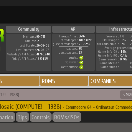
Community
API
Infrastructu
threads /min. :
3676
Servers :
CPU 1
C
Members :
934.733
threads open :
148 / 4096
CPU Usage :
8%
Admins :
12
guest threads open :
20 / 256
API calls /min. :
92
2
Last Update :
26-08-06
Average processin
scrapers :
351
Last Comment :
26-08-07
Game Info OK :
1.43s
guest scrapers :
93
Yesterday's API Access :
41.760.840
Game Info KO :
0.45s
guests :
Today's API Access :
15.694.373
Game Search :
0.70s
registered :
Game Media :
0
contributors :
Game Video :
0
S
ROMS
COMPANIES
E! - 1988)
< MO
osaic (COMPUTE! - 1988)
- Commodore 64 - Ordinateur Commodo
mation
Tips
Controls
ROMs/ISOs