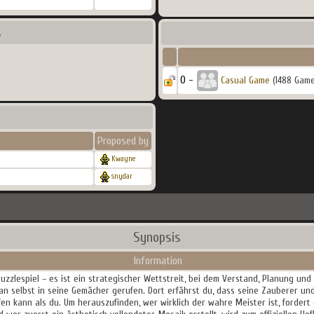
s
0 -
Casual Game
(1488 Game
Proposed by
Kwayne
snydar
Synopsis
Information
Puzzlespiel – es ist ein strategischer Wettstreit, bei dem Verstand, Planung und
n selbst in seine Gemächer gerufen. Dort erfährst du, dass seine Zauberer un
en kann als du. Um herauszufinden, wer wirklich der wahre Meister ist, forder