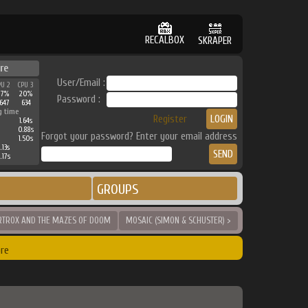
RECALBOX
SKRAPER
re
User/Email :
PU 2
CPU 3
27%
20%
Password :
647
634
g time
Register
1.64s
0.88s
Forgot your password? Enter your email address
1.50s
.13s
.17s
GROUPS
RTROX AND THE MAZES OF DOOM
MOSAIC (SIMON & SCHUSTER) >
re