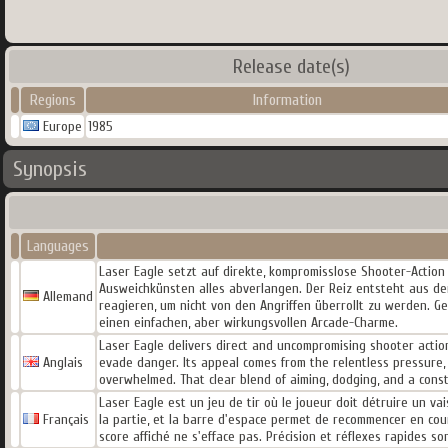
Release date(s)
Regions
Information
Europe
1985
Synopsis
Languages
Laser Eagle setzt auf direkte, kompromisslose Shooter-Action 
Ausweichkünsten alles abverlangen. Der Reiz entsteht aus de
Allemand
reagieren, um nicht von den Angriffen überrollt zu werden. 
einen einfachen, aber wirkungsvollen Arcade-Charme.
Laser Eagle delivers direct and uncompromising shooter action
Anglais
evade danger. Its appeal comes from the relentless pressure,
overwhelmed. That clear blend of aiming, dodging, and a cons
Laser Eagle est un jeu de tir où le joueur doit détruire un v
Français
la partie, et la barre d'espace permet de recommencer en cour
score affiché ne s'efface pas. Précision et réflexes rapides s