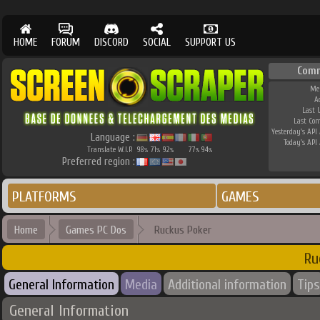
HOME
FORUM
DISCORD
SOCIAL
SUPPORT US
Comm
Me
A
Last 
Last Co
Yesterday's API 
Language :
Today's API 
Translate W.I.P.
98
71
92
77
94
%
%
%
%
%
Preferred region :
PLATFORMS
GAMES
Home
Games PC Dos
Ruckus Poker
Ru
General Information
Media
Additional information
Tips
General Information