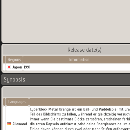
Release date(s)
Regions
Information
Japon
1991
Synopsis
Languages
Cyberblock Metal Orange ist ein Ball- und Paddelspiel mit E
Teil des Bildschirms zu fallen, während er gleichzeitig versuc
Immer wenn Sie bestimmte Blöcke zerstören, erscheinen farbi
Allemand
die roten Kapseln aufnimmst, wird deine Energieanzeige um e
Einige davon können durch zwei oder mehr Stufen aufgewe