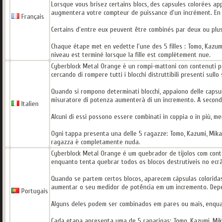
Lorsque vous brisez certains blocs, des capsules colorées ap
augmentera votre compteur de puissance d'un incrément. En f
Français
Certains d'entre eux peuvent être combinés par deux ou plus
Chaque étape met en vedette l'une des 5 filles : Tomo, Kazum
niveau est terminé lorsque la fille est complètement nue.
Cyberblock Metal Orange è un rompi-mattoni con contenuti per
cercando di rompere tutti i blocchi distruttibili presenti sullo
Quando si rompono determinati blocchi, appaiono delle capsule 
misuratore di potenza aumenterà di un incremento. A seconda d
Italien
Alcuni di essi possono essere combinati in coppia o in più, me
Ogni tappa presenta una delle 5 ragazze: Tomo, Kazumi, Mika, R
ragazza è completamente nuda.
Cyberblock Metal Orange é um quebrador de tijolos com conte
enquanto tenta quebrar todos os blocos destrutíveis no ecrã
Quando se partem certos blocos, aparecem cápsulas coloridas
aumentar o seu medidor de potência em um incremento. Depe
Portugais
Alguns deles podem ser combinados em pares ou mais, enqua
Cada etapa apresenta uma de 5 raparigas: Tomo, Kazumi, Mika