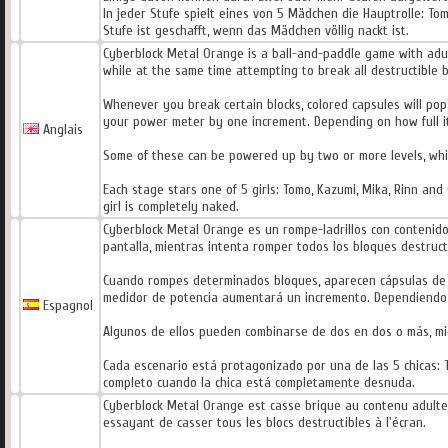
In jeder Stufe spielt eines von 5 Mädchen die Hauptrolle: To
Stufe ist geschafft, wenn das Mädchen völlig nackt ist.
Cyberblock Metal Orange is a ball-and-paddle game with adult
while at the same time attempting to break all destructible b
Whenever you break certain blocks, colored capsules will pop 
your power meter by one increment. Depending on how full it
Anglais
Some of these can be powered up by two or more levels, whi
Each stage stars one of 5 girls: Tomo, Kazumi, Mika, Rinn and
girl is completely naked.
Cyberblock Metal Orange es un rompe-ladrillos con contenido 
pantalla, mientras intenta romper todos los bloques destructi
Cuando rompes determinados bloques, aparecen cápsulas de col
medidor de potencia aumentará un incremento. Dependiendo de
Espagnol
Algunos de ellos pueden combinarse de dos en dos o más, mie
Cada escenario está protagonizado por una de las 5 chicas: T
completo cuando la chica está completamente desnuda.
Cyberblock Metal Orange est casse brique au contenu adulte.
essayant de casser tous les blocs destructibles à l'écran.