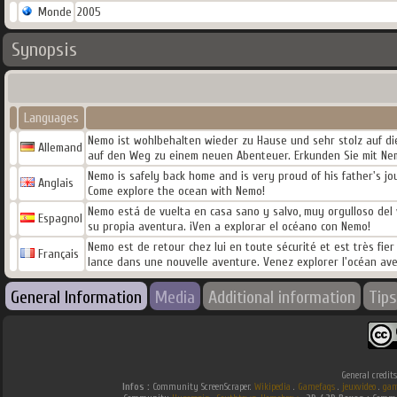
Monde
2005
Synopsis
Languages
Nemo ist wohlbehalten wieder zu Hause und sehr stolz auf die
Allemand
auf den Weg zu einem neuen Abenteuer. Erkunden Sie mit Ne
Nemo is safely back home and is very proud of his father's jo
Anglais
Come explore the ocean with Nemo!
Nemo está de vuelta en casa sano y salvo, muy orgulloso del
Espagnol
su propia aventura. ¡Ven a explorar el océano con Nemo!
Nemo est de retour chez lui en toute sécurité et est très fie
Français
lance dans une nouvelle aventure. Venez explorer l'océan av
General Information
Media
Additional information
Tips
General credit
Infos :
Community ScreenScraper.
Wikipedia
.
Gamefaqs
.
jeuxvideo
.
gam