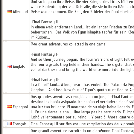
Und so begann ihre Reise. Die vier Krieger des Lichts fühlten
wahre Bedeutung der vier Kristalle, die sie in ihren Händen hiel
Allemand
Reise war gekommen. Die Zeit, den Schleier der Dunkelheit ab
-Final Fantasy II-
In einem weit entfernten Land... ist ein langer Frieden zu 
beherrschen... Das Volk von Fynn kämpfte tapfer für sein Köni
im Rücken...
Two great adventures collected in one game!
-Final Fantasy I-
And so their journey began. The four Warriors of Light felt
the four crystals they held in their hands... The crystal that 
Anglais
veil of darkness and bring the world once more into the light.
-Final Fantasy II-
In a far off land... A long peace has ended. The Palamecia E
kingdom... And lost. Now four of Fynn's youth must flee to Alt
Dos grandes aventuras recogidas en un juego! -Final Fantasy 
destino les había asignado. No sabían el verdadero significad
Espagnol
una luz tan brillante. El momento de su viaje había llegado. 
II- En una tierra lejana ... Una larga paz ha terminado. El 
luchó valientemente por su reino ... Y perdió. Ahora, cuatro d
Français
Final Fantasy I.II sur Nes est une compilation des deux premi
Due grandi avventure raccolte in un gioco!nnnn-Final Fantasy I