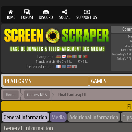
HOME
FORUM
DISCORD
SOCIAL
SUPPORT US
Comm
Me
A
Last 
Last Co
Yesterday's API 
Language :
Today's API 
Translate W.I.P.
98
71
92
77
94
%
%
%
%
%
Preferred region :
PLATFORMS
GAMES
Home
Games NES
Final Fantasy I.ii
Fi
General Information
Media
Additional information
Tips
General Information