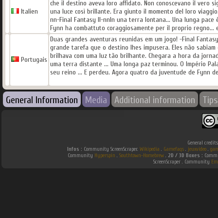
che il destino aveva loro affidato. Non conoscevano il vero sign
Italien
una luce così brillante. Era giunto il momento del loro viaggio
nn-Final Fantasy II-nnIn una terra lontana... Una lunga pace è
Fynn ha combattuto coraggiosamente per il proprio regno... e 
Duas grandes aventuras reunidas em um jogo! -Final Fantasy
grande tarefa que o destino lhes impusera. Eles não sabiam o
brilhava com uma luz tão brilhante. Chegara a hora da jornad
Portugais
uma terra distante ... Uma longa paz terminou. O Império P
seu reino ... E perdeu. Agora quatro da juventude de Fynn dev
General Information
Media
Additional information
Tips
General credit
Infos :
Community ScreenScraper.
Wikipedia
.
Gamefaqs
.
jeuxvideo
.
gam
Community
Hyperspin
.
Southtown-Homebrew
.
2D / 3D Boxes :
Commun
ScreenScraper . Community
Em