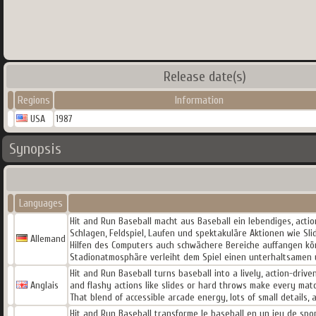
Release date(s)
Regions
Information
USA
1987
Synopsis
Languages
Hit and Run Baseball macht aus Baseball ein lebendiges, acti
Schlagen, Feldspiel, Laufen und spektakuläre Aktionen wie Sl
Allemand
Hilfen des Computers auch schwächere Bereiche auffangen kön
Stadionatmosphäre verleiht dem Spiel einen unterhaltsamen 
Hit and Run Baseball turns baseball into a lively, action-drive
Anglais
and flashy actions like slides or hard throws make every mat
That blend of accessible arcade energy, lots of small detail
Hit and Run Baseball transforme le baseball en un jeu de spor