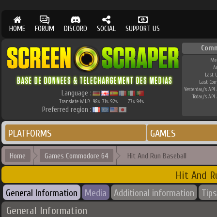
HOME
FORUM
DISCORD
SOCIAL
SUPPORT US
Comm
Me
A
Last 
Last Co
Yesterday's API 
Language :
Today's API 
Translate W.I.P.
98
71
92
77
94
%
%
%
%
%
Preferred region :
PLATFORMS
GAMES
Home
Games Commodore 64
Hit And Run Baseball
Hit And R
General Information
Media
Additional information
Tips
General Information