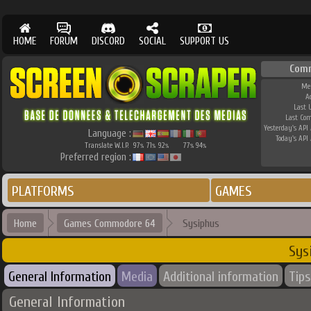
HOME
FORUM
DISCORD
SOCIAL
SUPPORT US
Com
Me
A
Last 
Last Co
Yesterday's API 
Language :
Today's API 
Translate W.I.P.
97
71
92
77
94
%
%
%
%
%
Preferred region :
PLATFORMS
GAMES
Home
Games Commodore 64
Sysiphus
Sys
General Information
Media
Additional information
Tips
General Information